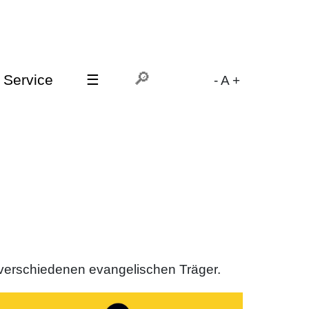
Service
☰
-
A
+
r verschiedenen evangelischen Träger.