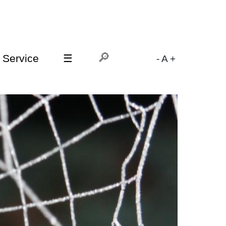
Service
☰
-
A
+