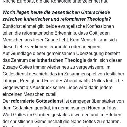
Kirche Europas, die die Konkordie unterzeichnet hat.
W
orin liegen heute die wesentlichen Unterschiede
zwischen lutherischer und reformierter Theologie?
Z
unächst einmal gilt: beide evangelische Konfessionen
teilen die reformatorische Erkenntnis, dass Gott jeden
Menschen aus freier Gnade liebt. Kein Mensch kann sich
diese Liebe verdienen, erarbeiten oder aneignen.
Auf Grundlage dieser gemeinsamen Überzeugung besteht
das Zentrum der
lutherischen Theologie
darin, sich dieser
Zusage Gottes immer wieder neu zu vergewissern. Im
Gottesdienst geschieht das im Zusammenspiel von festlicher
Liturgie, Predigt und Feier des Abendmahls. Gottes leibliche
Gegenwart als Ausdruck seiner Liebe wird darin jedem
einzelnen Menschen zuteil.
Der
reformierte Gottesdienst
ist demgegenüber stärker von
dem Gedanken geprägt, im gemeinsamen Hören auf das
Wort Gottes im Glauben gestärkt zu werden und im Erleben
der christlichen Gemeinschaft die Nähe Gottes zu erfahren.