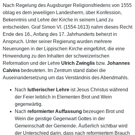
N
ach Regelung des Augsburger Religionsfriedens von 1555
oblag es dem jeweiligen Landesherrn, über Konfession,
Bekenntnis und Lehre der Kirche in seinem Land zu
entscheiden. Graf Simon VI. (1554-1613) nahm dieses Recht
Ende des 16., Anfang des 17. Jahrhunderts beherzt in
Anspruch. Unter seiner Regierung wurden mehrere
Neuerungen in der Lippischen Kirche eingeführt, die eine
Hinwendung zu den Inhalten der schweizerischen
Reformation und der Lehre
Ulrich Zwinglis
bzw.
Johannes
Calvins
bedeuteten. Im Zentrum stand dabei die
Auseinandersetzung um das Verständnis des Abendmahls.
Nach
lutherischer Lehre
ist Jesus Christus während
der Feier leiblich in Elementen Brot und Wein
gegenwärtig.
Nach
reformierter Auffassung
bezeugen Brot und
Wein die geistige Gegenwart Gottes in der
Gemeinschaft der Gemeinde. Äußerlich sichtbar wird
der Unterschied darin, dass nach reformiertem Brauch