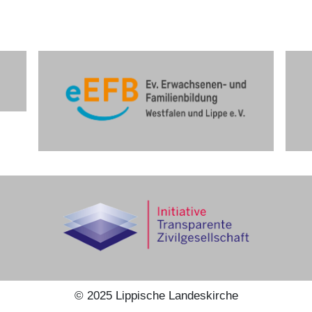
©
2025
Lippische Landeskirche