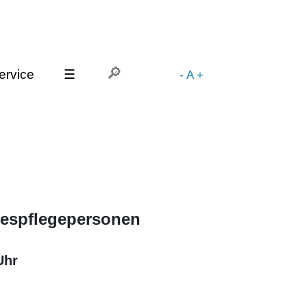
ervice
☰
-
A
+
gespflegepersonen
Uhr