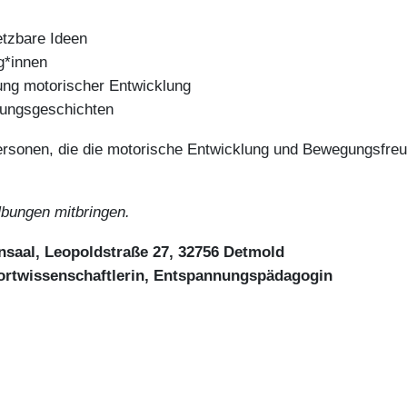
etzbare Ideen
g*innen
ung motorischer Entwicklung
gungsgeschichten
ersonen, die die motorische Entwicklung und Bewegungsfreud
Übungen mitbringen.
nsaal, Leopoldstraße 27, 32756 Detmold
Sportwissenschaftlerin, Entspannungspädagogin