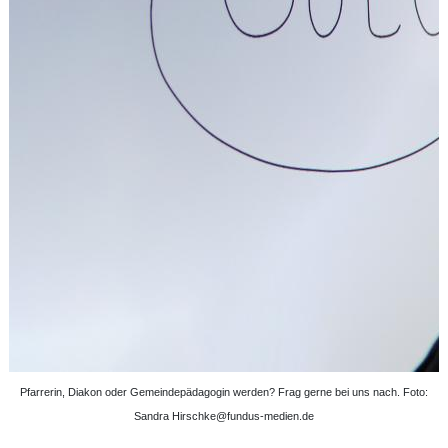
Pfarrerin, Diakon oder Gemeindepädagogin werden? Frag gerne bei uns nach. Foto:
Sandra Hirschke@fundus-medien.de