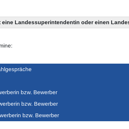
t eine Landessuperintendentin oder einen Lande
mine:
hlgespräche
berin bzw. Bewerber
rberin bzw. Bewerber
erberin bzw. Bewerber