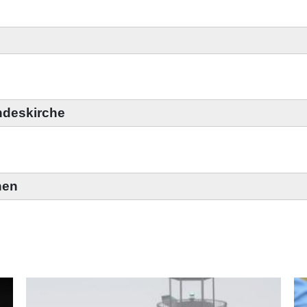
ndeskirche
nen