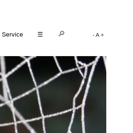
Service
☰
-
A
+