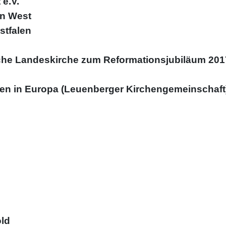
e.V.
on West
stfalen
ische Landeskirche zum Reformationsjubiläum 201
en in Europa (Leuenberger Kirchengemeinschaft
old