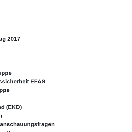
ag 2017
Lippe
tssicherheit EFAS
ippe
nd (EKD)
n
eltanschauungsfragen