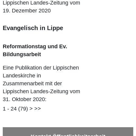
Lippischen Landes-Zeitung vom
19. Dezember 2020
Evangelisch in Lippe
Reformationstag und Ev.
Bildungsarbeit
Eine Publikation der Lippischen
Landeskirche in
Zusammenarbeit mit der
Lippischen Landes-Zeitung vom
31. Oktober 2020:
Reformationstag - Evangelische
1 - 24 (79)
>
>>
Christen erinnern an den Auftakt
der Reformation 1517 durch
Martin Luther.