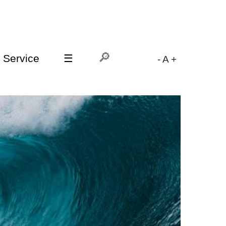
Service
☰
-
A
+