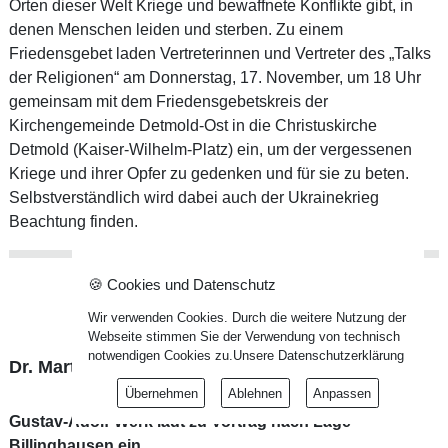
Orten dieser Welt Kriege und bewaffnete Konflikte gibt, in
denen Menschen leiden und sterben. Zu einem
Friedensgebet laden Vertreterinnen und Vertreter des „Talks
der Religionen“ am Donnerstag, 17. November, um 18 Uhr
gemeinsam mit dem Friedensgebetskreis der
Kirchengemeinde Detmold-Ost in die Christuskirche
Detmold (Kaiser-Wilhelm-Platz) ein, um der vergessenen
Kriege und ihrer Opfer zu gedenken und für sie zu beten.
Selbstverständlich wird dabei auch der Ukrainekrieg
Beachtung finden.
🍪 Cookies und Datenschutz
Wir verwenden Cookies. Durch die weitere Nutzung der
Webseite stimmen Sie der Verwendung von technisch
notwendigen Cookies zu.
Unsere Datenschutzerklärung
Dr. Martin Dutzmann zu Gast
Übernehmen
Ablehnen
Anpassen
Gustav-Adolf-Werk lädt zu Vortrag nach Lage-
Billinghausen ein