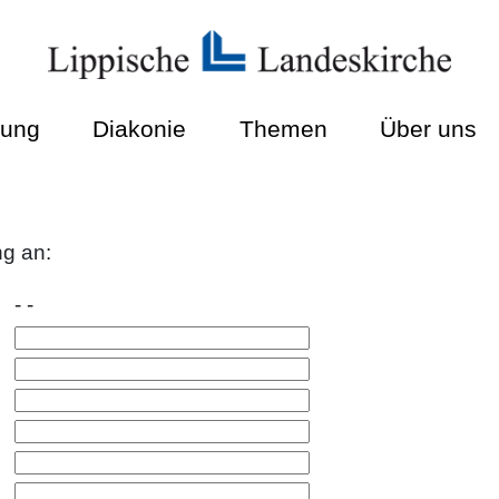
dung
Diakonie
Themen
Über uns
ng an:
- -