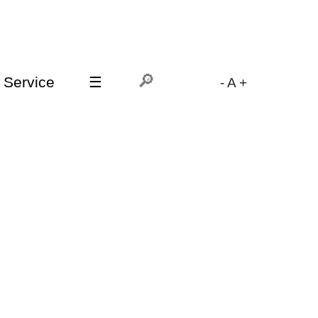
Service
☰
-
A
+