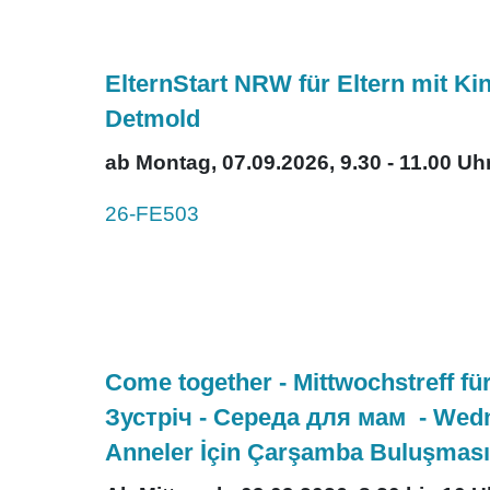
ElternStart NRW für Eltern mit Ki
Detmold
ab Montag, 07.09.2026, 9.30 - 11.00 Uh
26-FE503
Come together - Mittwochstreff fü
Зустріч - Середа для мам - Wedn
Anneler İçin Çarşamba Buluşması