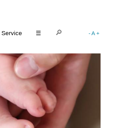
Service
☰
-
A
+