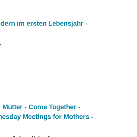
ndern im ersten Lebensjahr -
r
r Mütter - Come Together -
esday Meetings for Mothers -