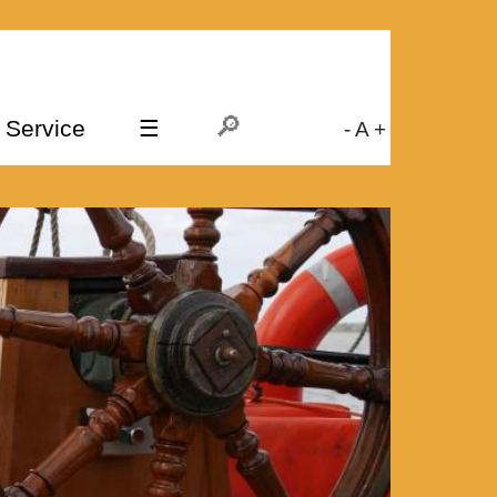
Service
☰
-
A
+