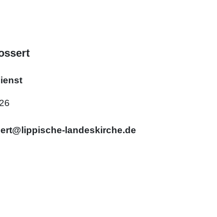
ossert
ienst
626
sert@lippische-landeskirche.de