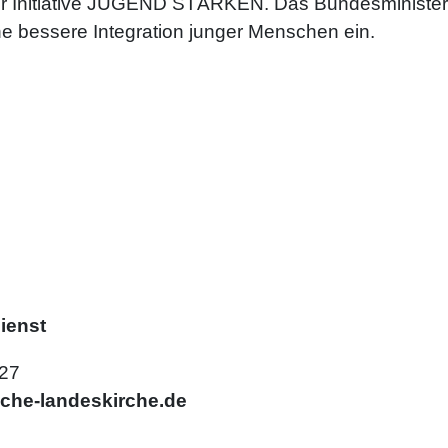
der Initiative JUGEND STÄRKEN. Das Bundesministeri
ne bessere Integration junger Menschen ein.
ienst
627
che-landeskirche.de